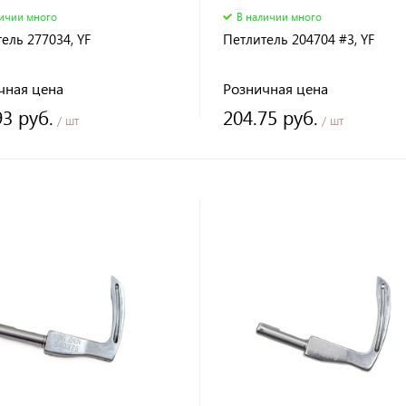
личии много
В наличии много
ель 277034, YF
Петлитель 204704 #3, YF
чная цена
Розничная цена
93 руб.
204.75 руб.
/ шт
/ шт