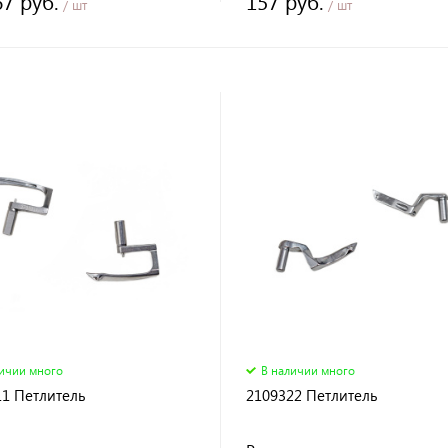
67 руб.
157 руб.
/ шт
/ шт
личии много
В наличии много
11 Петлитель
2109322 Петлитель