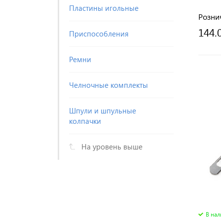
Пластины игольные
Розни
144.
Приспособления
Ремни
Челночные комплекты
Шпули и шпульные
колпачки
На уровень выше
В на