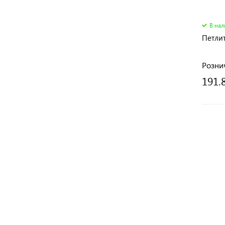
В на
Петли
Розни
191.