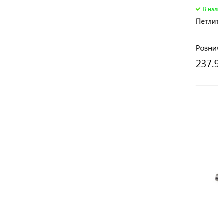
В на
Петлит
Розни
237.