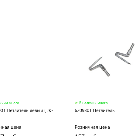
личии много
В наличии много
01 Петлитель левый ( JK-
6209301 Петлитель
)
чная цена
Розничная цена