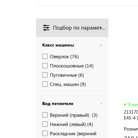
Подбор по параметрам
Класс машины
Оверлок (
76
)
Плоскошовные (
14
)
Пуговичные (
6
)
Спец. машин (
9
)
Вид петлителя
В на
213170
Верхний (правый) (
3
)
E4S-4 
Нижний (левый) (
4
)
Розни
Раскладчик (верхний