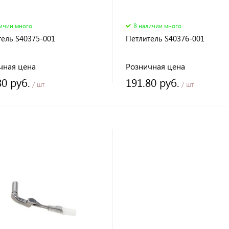
личии много
В наличии много
тель S40375-001
Петлитель S40376-001
чная цена
Розничная цена
80 руб.
191.80 руб.
/ шт
/ шт