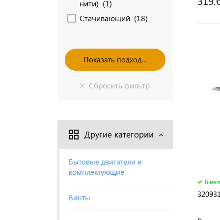
319.
нити) (
1
)
Стачивающий (
18
)
Другие категории
Бытовые двигатели и
комплектующие
В на
32093
Винты