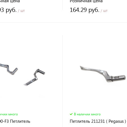
чная цена
Розничная цена
93 руб.
164.29 руб.
/ шт
/ шт
личии много
В наличии много
0-F3 Петлитель
Петлитель 211231 ( Pegasus )