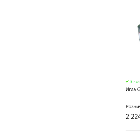
В на
Игла G
Розни
2 22