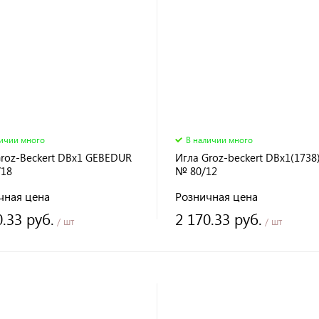
личии много
В наличии много
Groz-Beckert DBx1 GEBEDUR
Игла Groz-beckert DBx1(1738)
18
№ 80/12
чная цена
Розничная цена
0.33 руб.
2 170.33 руб.
/ шт
/ шт