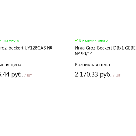
личии много
В наличии много
Groz-beckert UY128GAS №
Игла Groz-Beckert DBx1 GEB
№ 90/14
чная цена
Розничная цена
6.44 руб.
2 170.33 руб.
/ шт
/ шт