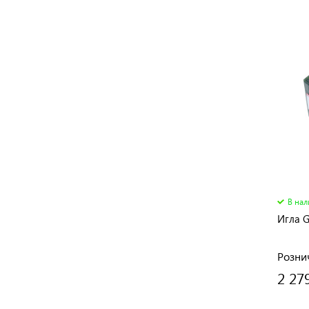
В на
Игла G
Розни
2 27