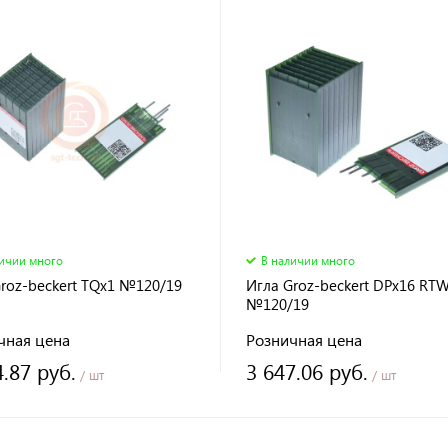
личии много
В наличии много
roz-beckert TQx1 №120/19
Игла Groz-beckert DPx16 RTW
№120/19
чная цена
Розничная цена
4.87 руб.
3 647.06 руб.
/ шт
/ шт