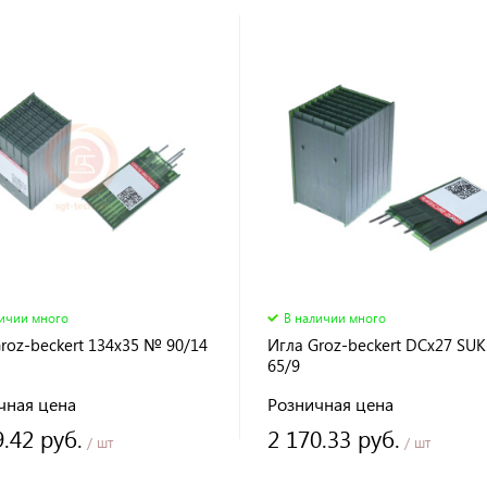
личии много
В наличии много
roz-beckert 134x35 № 90/14
Игла Groz-beckert DCx27 SU
65/9
чная цена
Розничная цена
9.42 руб.
2 170.33 руб.
/ шт
/ шт