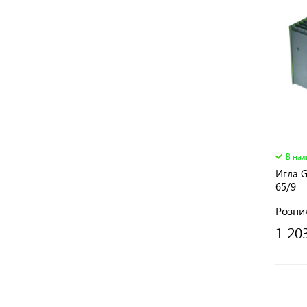
В на
Игла G
65/9
Розни
1 20