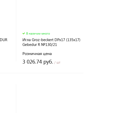
В наличии много
EDUR
Игла Groz-beckert DPx17 (135х17)
Gebedur R №130/21
Розничная цена
3 026.74 руб.
/ шт