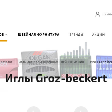
Личны
ОВ
ШВЕЙНАЯ ФУРНИТУРА
БРЕНДЫ
АКЦИИ
Каталог
Иглы для промышленных швейных машин
Иглы Groz-bec
Иглы Groz-beckert