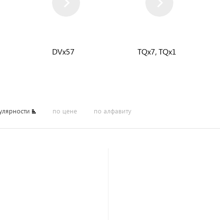
DVx57
TQx7, TQx1
улярности
по цене
по алфавиту