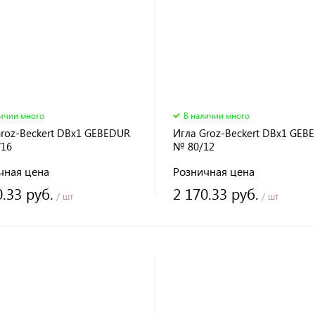
личии много
В наличии много
Groz-Beckert DBx1 GEBEDUR
Игла Groz-Beckert DBx1 GEB
16
№ 80/12
чная цена
Розничная цена
0.33 руб.
2 170.33 руб.
/ шт
/ шт