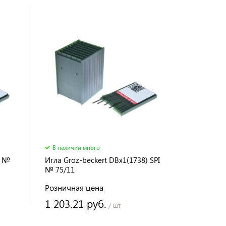
В наличии много
K №
Игла Groz-beckert DBx1(1738) SPI
№ 75/11
Розничная цена
1 203.21 руб.
/ шт