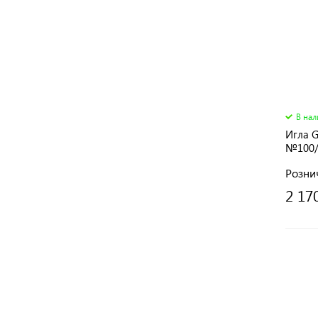
В на
Игла 
№100/
Розни
2 17