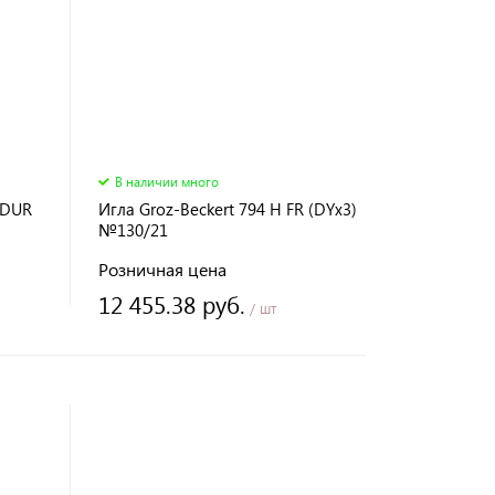
В наличии много
EDUR
Игла Groz-Beckert 794 H FR (DYx3)
№130/21
Розничная цена
12 455.38 руб.
/ шт