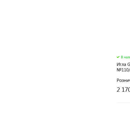
В на
Игла 
№110/
Розни
2 17