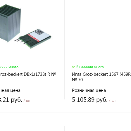
личии много
В наличии много
roz-beckert DBx1(1738) R №
Игла Groz-beckert 1567 (459R)
№ 70
чная цена
Розничная цена
3.21 руб.
5 105.89 руб.
/ шт
/ шт