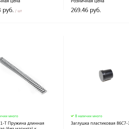
чная цена
Розничная цена
3 руб.
269.46 руб.
/ шт
личии много
В наличии много
31-T Пружина длинная
Заглушка пластиковая 86C7-3
я (без магнита) к