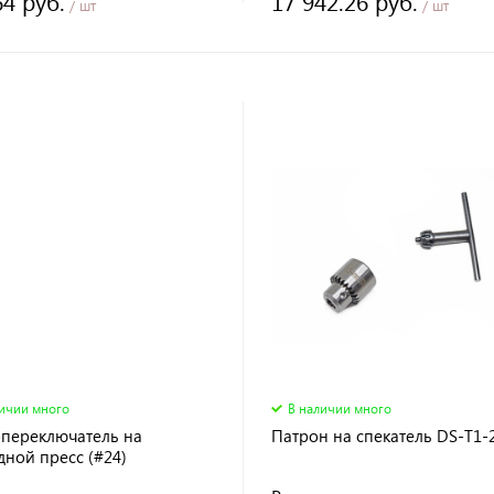
64 руб.
17 942.26 руб.
/ шт
/ шт
личии много
В наличии много
переключатель на
Патрон на спекатель DS-T1-
ной пресс (#24)