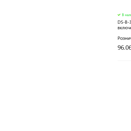
В на
DS-B-
включ
Розни
96.0