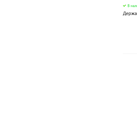
В на
Держа