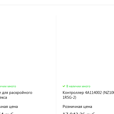
личии много
В наличии много
е для раскройного
Контроллер 4A114002 (NZ10
екса
1R5G-2)
чная цена
Розничная цена