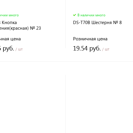
личии много
В наличии много
3 Кнопка
DS-T70B Шестерня № 8
ения(красная) № 23
чная цена
Розничная цена
6 руб.
19.54 руб.
/ шт
/ шт