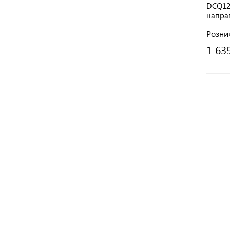
DCQ120
напра
Розни
1 63