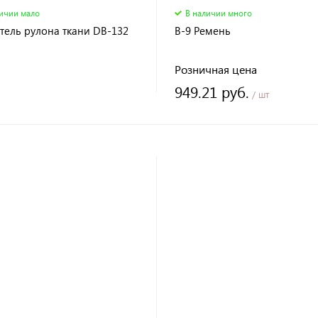
личии мало
В наличии много
тель рулона ткани DB-132
B-9 Ремень
Розничная цена
949.21 руб.
/ шт