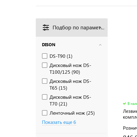
Подбор по параметрам
DISON
DS-T90 (
1
)
Дисковый нож DS-
T100/125 (
90
)
Дисковый нож DS-
T65 (
15
)
Дисковый нож DS-
T70 (
21
)
В на
Лезви
Ленточный нож (
25
)
компл
Показать еще 6
Розни