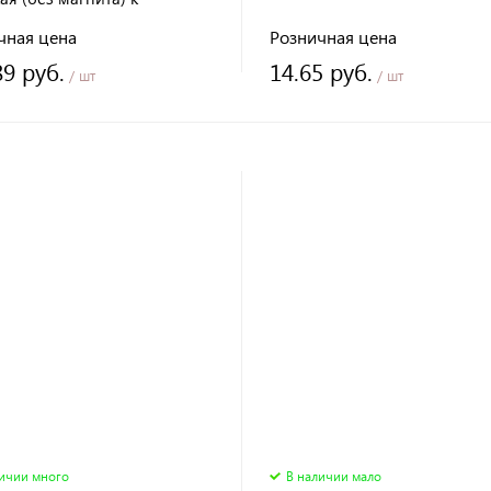
ной линейке
чная цена
Розничная цена
89 руб.
14.65 руб.
/ шт
/ шт
личии много
В наличии мало