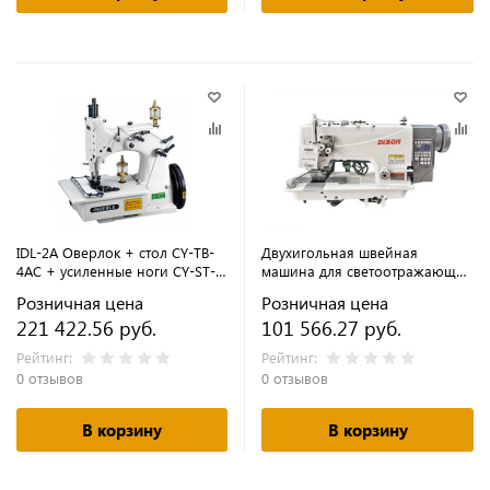
IDL-2A Оверлок + стол CY-TB-
Двухигольная швейная
4AC + усиленные ноги CY-ST-
машина для светоотражающей
2050 (комплект)
ленты DISON DS-8721D-P-RT
Розничная цена
Розничная цена
(комплект) с направляющими
221 422.56 руб.
101 566.27 руб.
Рейтинг:
Рейтинг:
0 отзывов
0 отзывов
В корзину
В корзину