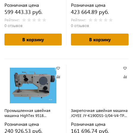
02H1/DSV/AT/AW/SCD (флэтлок)
02/DSV/AT/AW/TK1-PLUS
Розничная цена
Розничная цена
(флэтлок)
599 443.33 руб.
423 664.89 руб.
Рейтинг:
Рейтинг:
0 отзывов
0 отзывов
В корзину
В корзину
Промышленная швейная
Закрепочная швейная машина
машина HighTex 9518
JOYEE JY-K190DSS-3/04-V4-TP
(комплект)
(комплект) (с сенсорной
Розничная цена
Розничная цена
панелью)
240 926.53 руб.
161 696.74 руб.