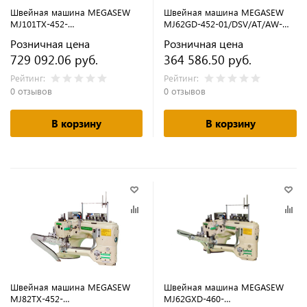
Швейная машина MEGASEW
Швейная машина MEGASEW
MJ101TX-452-
MJ62GD-452-01/DSV/AT/AW-
02H1/DSV/AT/AW/SCD/TK3
PLUS (флэтлок)
Розничная цена
Розничная цена
(флэтлок)
729 092.06 руб.
364 586.50 руб.
Рейтинг:
Рейтинг:
0 отзывов
0 отзывов
В корзину
В корзину
Швейная машина MEGASEW
Швейная машина MEGASEW
MJ82TX-452-
MJ62GXD-460-