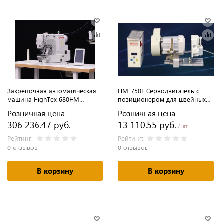
Закрепочная автоматическая
HM-750L Серводвигатель с
машина HighTex 680HM
позиционером для швейных
(комплект)
машин без автоматики
Розничная цена
Розничная цена
HIGHTEX
306 236.47 руб.
13 110.55 руб.
/ шт
Рейтинг:
Рейтинг:
0 отзывов
0 отзывов
В корзину
В корзину