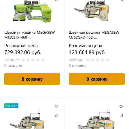
Швейная машина MEGASEW
Швейная машина MEGASEW
MJ101TX-460-
MJ62GXD-452-
02H1/DSV/AT/AW/SCD/TK3
02/DSV/AT/AW/TK1-PLUS
Розничная цена
Розничная цена
(флэтлок)
(флэтлок)
729 092.06 руб.
423 664.89 руб.
Рейтинг:
Рейтинг:
0 отзывов
0 отзывов
В корзину
В корзину
НОВИНКА