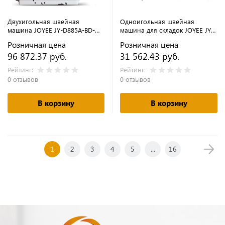
Двухигольная швейная
Одноигольная швейная
машина JOYEE JY-D885A-BD-
машина для складок JOYEE JY-
3/02 (двигатель в голове)
6180 (комплект)
Розничная цена
Розничная цена
(комплект)
96 872.37 руб.
31 562.43 руб.
Рейтинг:
Рейтинг:
0 отзывов
0 отзывов
В корзину
В корзину
1
2
3
4
5
...
16