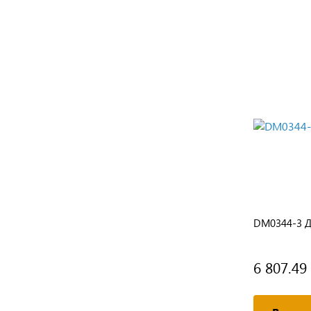
 (
ZJ-170 Кнопка для парогенератора
DM0344-3 Д
(красная)
148.72 руб.
6 807.49
/ шт