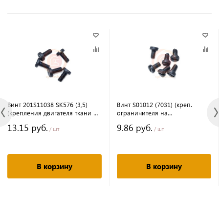
Винт 201S11038 SK576 (3,5)
Винт S01012 (7031) (креп.
(крепления двигателя ткани на
ограничителя на
ОВЕРЛОК) без прессшайбы
плоскошовную ПШМ и креп.
13.15 руб.
9.86 руб.
носика лапки), YF
/ шт
/ шт
В корзину
В корзину