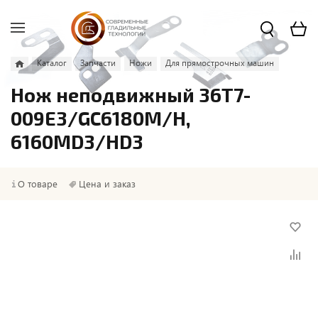
Каталог
Запчасти
Ножи
Для прямострочных машин
Нож неподвижный 36T7-
009E3/GC6180M/H,
6160MD3/HD3
О товаре
Цена и заказ