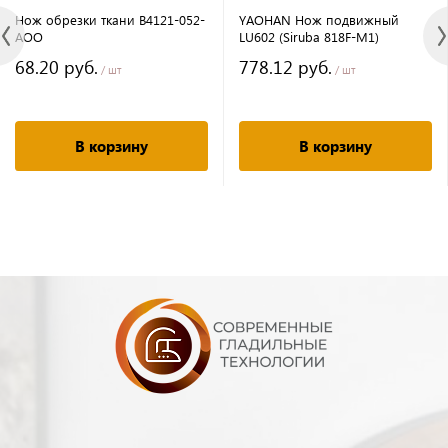
Нож обрезки ткани B4121-052-
YAOHAN Нож подвижный
AOO
LU602 (Siruba 818F-M1)
68.20 руб.
778.12 руб.
/ шт
/ шт
В корзину
В корзину