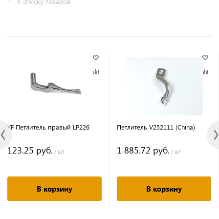
К списку товаров
YF Петлитель правый LP226
Петлитель V252111 (China)
123.25 руб.
1 885.72 руб.
/ шт
/ шт
В корзину
В корзину